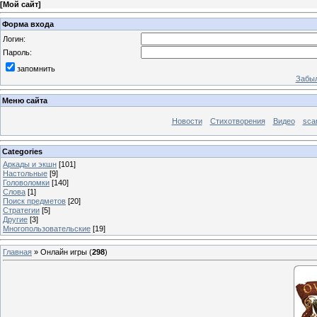
[
Мой сайт
]
Форма входа
Логин:
Пароль:
запомнить
Забыл
Меню сайта
Новости
Стихотворения
Видео
sca
Categories
Аркады и экшн
[101]
Настольные
[9]
Головоломки
[140]
Слова
[1]
Поиск предметов
[20]
Стратегии
[5]
Другие
[3]
Многопользовательские
[19]
Главная
»
Онлайн игры
(
298
)