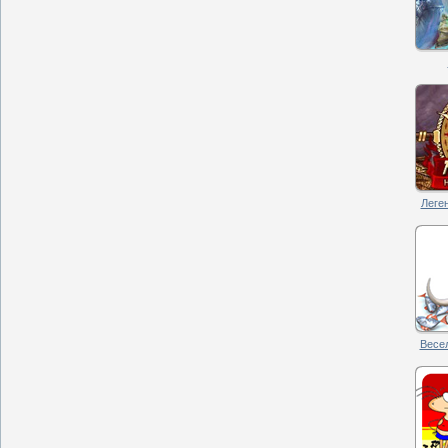
Леген
Весел