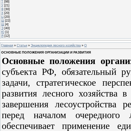
Т
[98]
У
[21]
Ф
[30]
Х
[20]
Ц
[20]
Ш
[22]
Щ
[4]
Э
[40]
Ю
[1]
Я
[12]
Главная
»
Статьи
»
Энциклопедия лесного хозяйства
»
О
ОСНОВНЫЕ ПОЛОЖЕНИЯ ОРГАНИЗАЦИИ И РАЗВИТИЯ
Основные положения органи
субъекта РФ, обязательный р
задачи, стратегическое персп
развития лесного хозяйства 
завершения лесоустройства р
перед началом очередного 
обеспечивает применение ед