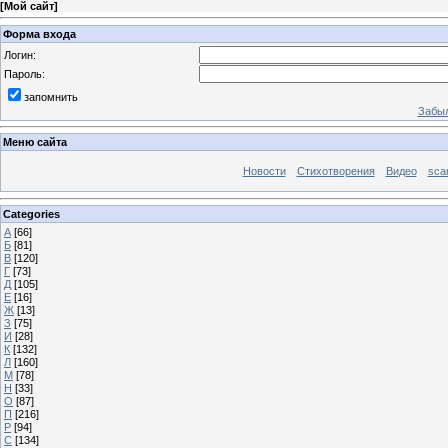
[
Мой сайт
]
Форма входа
Логин:
Пароль:
запомнить
Забыл
Меню сайта
Новости
Стихотворения
Видео
sca
Categories
А
[66]
Б
[81]
В
[120]
Г
[73]
Д
[105]
Е
[16]
Ж
[13]
З
[75]
И
[28]
К
[132]
Л
[160]
М
[78]
Н
[33]
О
[87]
П
[216]
Р
[94]
С
[134]