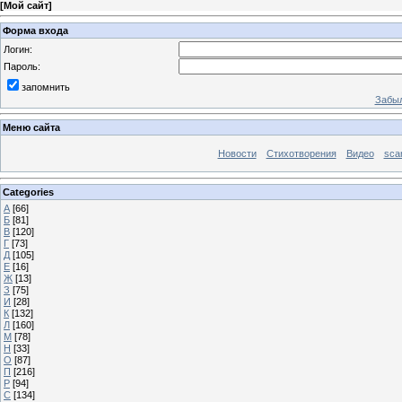
[
Мой сайт
]
Форма входа
Логин:
Пароль:
запомнить
Забыл
Меню сайта
Новости
Стихотворения
Видео
sca
Categories
А
[66]
Б
[81]
В
[120]
Г
[73]
Д
[105]
Е
[16]
Ж
[13]
З
[75]
И
[28]
К
[132]
Л
[160]
М
[78]
Н
[33]
О
[87]
П
[216]
Р
[94]
С
[134]