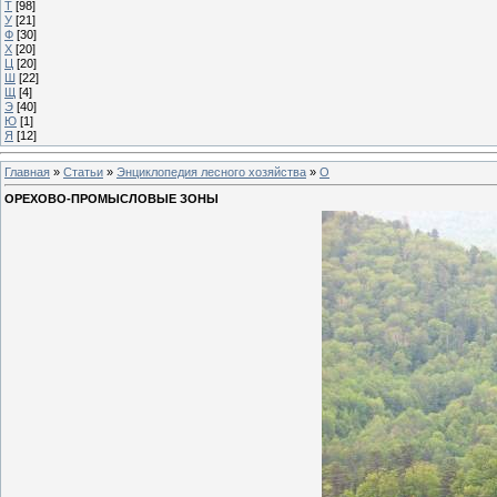
Т
[98]
У
[21]
Ф
[30]
Х
[20]
Ц
[20]
Ш
[22]
Щ
[4]
Э
[40]
Ю
[1]
Я
[12]
Главная
»
Статьи
»
Энциклопедия лесного хозяйства
»
О
ОРЕХОВО-ПРОМЫСЛОВЫЕ ЗОНЫ