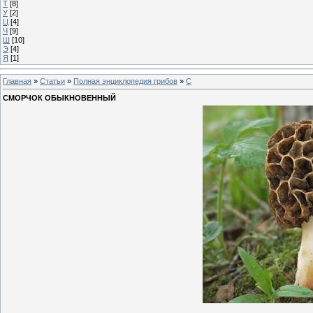
Т
[8]
У
[2]
Ц
[4]
Ч
[9]
Ш
[10]
Э
[4]
Я
[1]
Главная
»
Статьи
»
Полная энциклопедия грибов
»
С
СМОРЧОК ОБЫКНОВЕННЫЙ