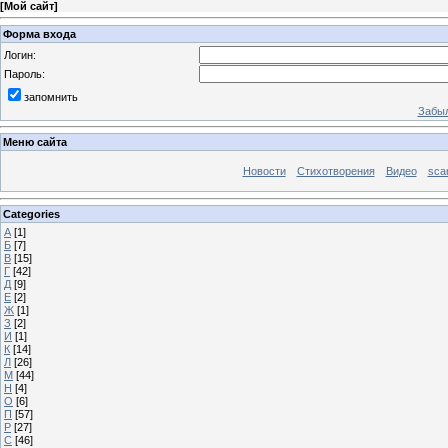
[
Мой сайт
]
Форма входа
Логин:
Пароль:
запомнить
Забыл
Меню сайта
Новости
Стихотворения
Видео
sca
Categories
А
[1]
Б
[7]
В
[15]
Г
[42]
Д
[9]
Е
[2]
Ж
[1]
З
[2]
И
[1]
К
[14]
Л
[26]
М
[44]
Н
[4]
О
[6]
П
[57]
Р
[27]
С
[46]