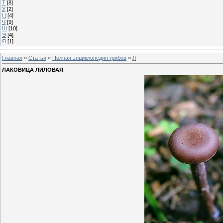
Т
[8]
У
[2]
Ц
[4]
Ч
[9]
Ш
[10]
Э
[4]
Я
[1]
Главная
»
Статьи
»
Полная энциклопедия грибов
»
Л
ЛАКОВИЦА ЛИЛОВАЯ