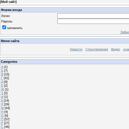
[
Мой сайт
]
Форма входа
Логин:
Пароль:
запомнить
Забыл
Меню сайта
Новости
Стихотворения
Видео
sca
Categories
А
[1]
Б
[7]
В
[15]
Г
[42]
Д
[9]
Е
[2]
Ж
[1]
З
[2]
И
[1]
К
[14]
Л
[26]
М
[44]
Н
[4]
О
[6]
П
[57]
Р
[27]
С
[46]