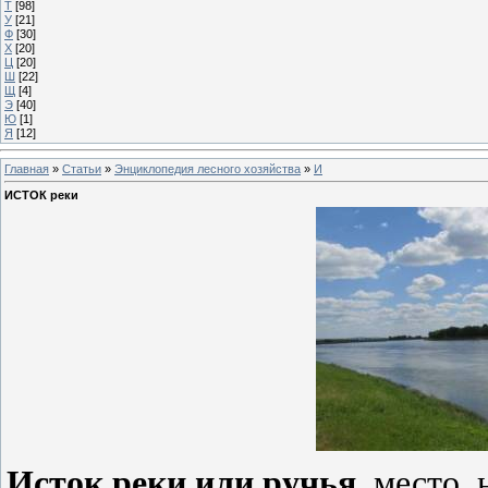
Т
[98]
У
[21]
Ф
[30]
Х
[20]
Ц
[20]
Ш
[22]
Щ
[4]
Э
[40]
Ю
[1]
Я
[12]
Главная
»
Статьи
»
Энциклопедия лесного хозяйства
»
И
ИСТОК реки
Исток реки или ручья
, место,