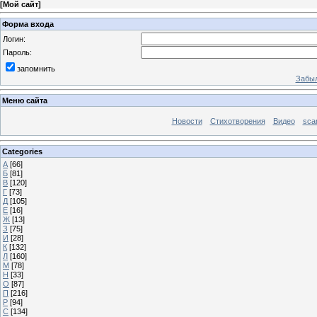
[
Мой сайт
]
Форма входа
Логин:
Пароль:
запомнить
Забыл
Меню сайта
Новости
Стихотворения
Видео
sca
Categories
А
[66]
Б
[81]
В
[120]
Г
[73]
Д
[105]
Е
[16]
Ж
[13]
З
[75]
И
[28]
К
[132]
Л
[160]
М
[78]
Н
[33]
О
[87]
П
[216]
Р
[94]
С
[134]