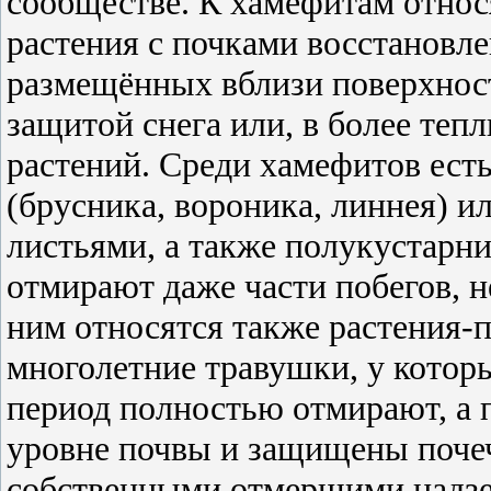
сообществе. К хамефитам относя
растения с почками восстановл
размещённых вблизи поверхност
защитой снега или, в более теп
растений. Среди хамефитов ест
(брусника, вороника, линнея) и
листьями, а также полукустарни
отмирают даже части побегов, н
ним относятся также растения
многолетние травушки, у котор
период полностью отмирают, а 
уровне почвы и защищены поче
собственными отмершими надзе