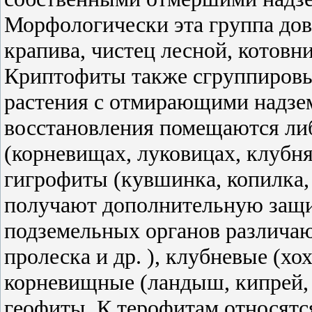
Морфологически эта группа дов
крапива, чистец лесной, котовни
Криптофиты также сгруппировы
растения с отмирающими надзе
восстановления помещаются либ
(корневищах, луковицах, клубня
гигрофиты (кувшинка, копилка, 
получают дополнительную защит
подземельных органов различаю
пролеска и др. ), клубневые (хох
корневищные (ландыш, кипрей, 
геофиты. К терофитам относятся