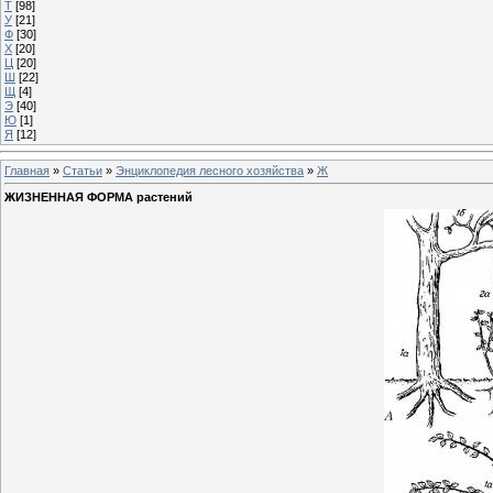
Т
[98]
У
[21]
Ф
[30]
Х
[20]
Ц
[20]
Ш
[22]
Щ
[4]
Э
[40]
Ю
[1]
Я
[12]
Главная
»
Статьи
»
Энциклопедия лесного хозяйства
»
Ж
ЖИЗНЕННАЯ ФОРМА растений