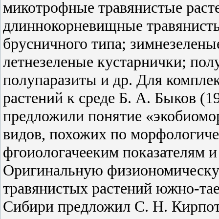
микотрофные травянистые расте
длиннокорневищные травянисты
брусничного типа; зимнезелены
летнезеленые кустарнички; пол
полупаразиты и др. Для компле
растений к среде Б. А. Быков (1
предложили понятие «экобиомо
видов, похожих по морфологиче
фгоиологачееким показателям 
Оригинальную физиономическу
травянистых растений южно-та
Сибири предложил С. Н. Кирпоти