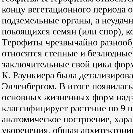
концу вегетационного периода о
подземельные органы, а неудачн
покоящихся семян (или спор), к
Терофиты чрезвычайно разнообр
относятся степные и безлюдные
заключительные свой цикл фор
К. Раункиера была детализиров
Элленбергом. В итоге появилас
основных жизненных форм надз
классифицирует растение по 9 п
анатомическое построение, хара
укоренения, общая архитектоник