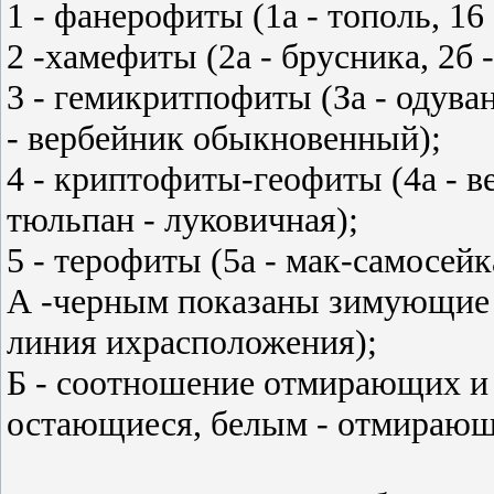
1 - фанерофиты (1а - тополь, 16 
2 -хамефиты (2а - брусника, 2б -
3 - гемикритпофиты (За - одуван
- вербейник обыкновенный);
4 - криптофиты-геофиты (4а - в
тюльпан - луковичная);
5 - терофиты (5а - мак-самосейк
А -черным показаны зимующие 
линия ихрасположения);
Б - соотношение отмирающих и
остающиеся, белым - отмирающ