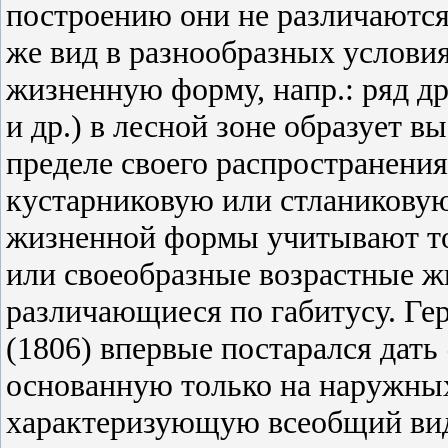
построению они не различаются
же вид в разнообразных услови
жизненную форму, напр.: ряд др
и др.) в лесной зоне образует в
пределе своего распространения
кустарниковую или стланикову
жизненной формы учитывают то
или своеобразные возрастные ж
различающиеся по габитусу. Ге
(1806) впервые постарался дат
основанную только на наружных
характеризующую всеобщий вид