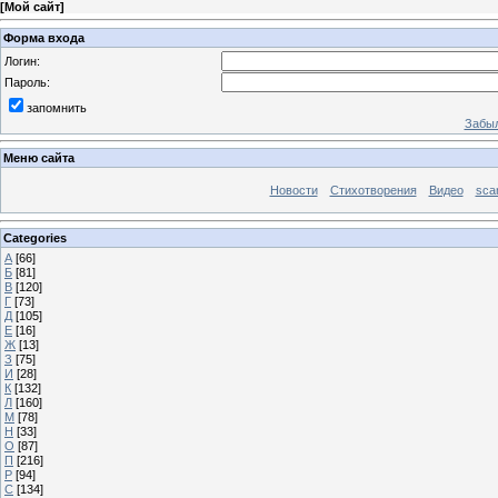
[
Мой сайт
]
Форма входа
Логин:
Пароль:
запомнить
Забыл
Меню сайта
Новости
Стихотворения
Видео
sca
Categories
А
[66]
Б
[81]
В
[120]
Г
[73]
Д
[105]
Е
[16]
Ж
[13]
З
[75]
И
[28]
К
[132]
Л
[160]
М
[78]
Н
[33]
О
[87]
П
[216]
Р
[94]
С
[134]