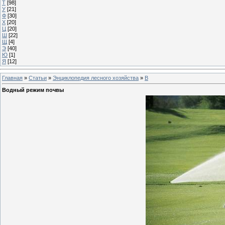
Т
[98]
У
[21]
Ф
[30]
Х
[20]
Ц
[20]
Ш
[22]
Щ
[4]
Э
[40]
Ю
[1]
Я
[12]
Главная
»
Статьи
»
Энциклопедия лесного хозяйства
»
В
Водный режим почвы