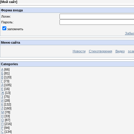
[
Мой сайт
]
Форма входа
Логин:
Пароль:
запомнить
Забыл
Меню сайта
Новости
Стихотворения
Видео
sca
Categories
А
[66]
Б
[81]
В
[120]
Г
[73]
Д
[105]
Е
[16]
Ж
[13]
З
[75]
И
[28]
К
[132]
Л
[160]
М
[78]
Н
[33]
О
[87]
П
[216]
Р
[94]
С
[134]