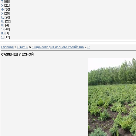
Т
[98]
У
[21]
Ф
[30]
Х
[20]
Ц
[20]
Ш
[22]
Щ
[4]
Э
[40]
Ю
[1]
Я
[12]
Главная
»
Статьи
»
Энциклопедия лесного хозяйства
»
С
САЖЕНЕЦ ЛЕСНОЙ