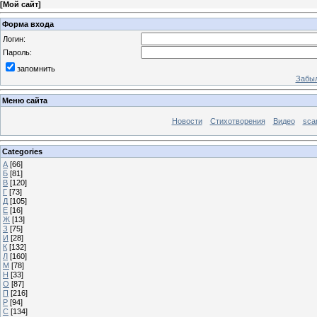
[
Мой сайт
]
Форма входа
Логин:
Пароль:
запомнить
Забыл
Меню сайта
Новости
Стихотворения
Видео
sca
Categories
А
[66]
Б
[81]
В
[120]
Г
[73]
Д
[105]
Е
[16]
Ж
[13]
З
[75]
И
[28]
К
[132]
Л
[160]
М
[78]
Н
[33]
О
[87]
П
[216]
Р
[94]
С
[134]