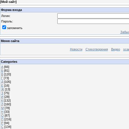
[
Мой сайт
]
Форма входа
Логин:
Пароль:
запомнить
Забыл
Меню сайта
Новости
Стихотворения
Видео
sca
Categories
А
[66]
Б
[81]
В
[120]
Г
[73]
Д
[105]
Е
[16]
Ж
[13]
З
[75]
И
[28]
К
[132]
Л
[160]
М
[78]
Н
[33]
О
[87]
П
[216]
Р
[94]
С
[134]