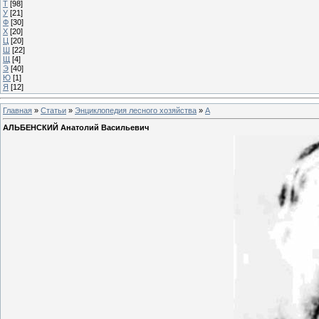
Т
[98]
У
[21]
Ф
[30]
Х
[20]
Ц
[20]
Ш
[22]
Щ
[4]
Э
[40]
Ю
[1]
Я
[12]
Главная
»
Статьи
»
Энциклопедия лесного хозяйства
»
А
АЛЬБЕНСКИЙ Анатолий Васильевич