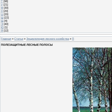
Т
[98]
У
[21]
Ф
[30]
Х
[20]
Ц
[20]
Ш
[22]
Щ
[4]
Э
[40]
Ю
[1]
Я
[12]
Главная
»
Статьи
»
Энциклопедия лесного хозяйства
»
П
ПОЛЕЗАЩИТНЫЕ ЛЕСНЫЕ ПОЛОСЫ