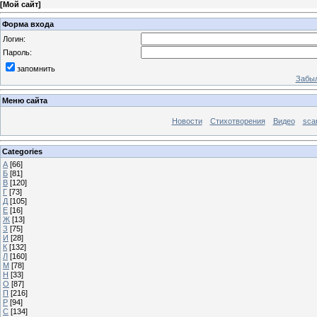
[
Мой сайт
]
Форма входа
Логин:
Пароль:
запомнить
Забыл
Меню сайта
Новости
Стихотворения
Видео
sca
Categories
А
[66]
Б
[81]
В
[120]
Г
[73]
Д
[105]
Е
[16]
Ж
[13]
З
[75]
И
[28]
К
[132]
Л
[160]
М
[78]
Н
[33]
О
[87]
П
[216]
Р
[94]
С
[134]