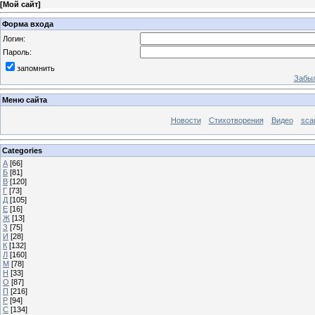
[
Мой сайт
]
Форма входа
Логин:
Пароль:
запомнить
Забыл
Меню сайта
Новости
Стихотворения
Видео
sca
Categories
А
[66]
Б
[81]
В
[120]
Г
[73]
Д
[105]
Е
[16]
Ж
[13]
З
[75]
И
[28]
К
[132]
Л
[160]
М
[78]
Н
[33]
О
[87]
П
[216]
Р
[94]
С
[134]