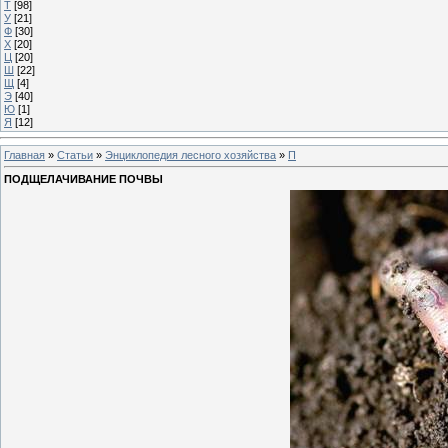
Т
[98]
У
[21]
Ф
[30]
Х
[20]
Ц
[20]
Ш
[22]
Щ
[4]
Э
[40]
Ю
[1]
Я
[12]
Главная
»
Статьи
»
Энциклопедия лесного хозяйства
»
П
ПОДЩЕЛАЧИВАНИЕ ПОЧВЫ