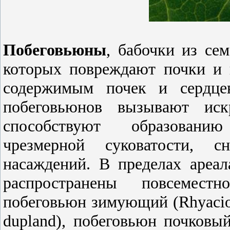
Побеговьюны
, бабочки из сем
которых повреждают почки и 
содержимым почек и сердцев
побеговьюнов вызывают иск
способствуют образованию
чрезмерной суковатости, 
насаждений. В пределах ареа
распространены повсеместн
побеговьюн зимующий (Rhyacion
dupland), побеговьюн почковый 