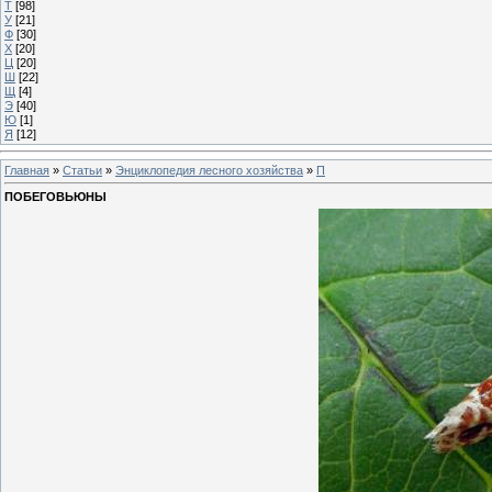
Т
[98]
У
[21]
Ф
[30]
Х
[20]
Ц
[20]
Ш
[22]
Щ
[4]
Э
[40]
Ю
[1]
Я
[12]
Главная
»
Статьи
»
Энциклопедия лесного хозяйства
»
П
ПОБЕГОВЬЮНЫ