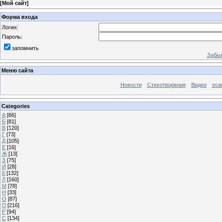
[
Мой сайт
]
Форма входа
Логин:
Пароль:
запомнить
Забыл
Меню сайта
Новости
Стихотворения
Видео
sca
Categories
А
[66]
Б
[81]
В
[120]
Г
[73]
Д
[105]
Е
[16]
Ж
[13]
З
[75]
И
[28]
К
[132]
Л
[160]
М
[78]
Н
[33]
О
[87]
П
[216]
Р
[94]
С
[134]