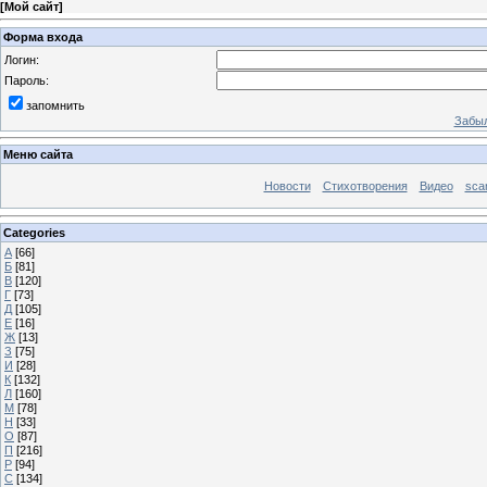
[
Мой сайт
]
Форма входа
Логин:
Пароль:
запомнить
Забыл
Меню сайта
Новости
Стихотворения
Видео
sca
Categories
А
[66]
Б
[81]
В
[120]
Г
[73]
Д
[105]
Е
[16]
Ж
[13]
З
[75]
И
[28]
К
[132]
Л
[160]
М
[78]
Н
[33]
О
[87]
П
[216]
Р
[94]
С
[134]