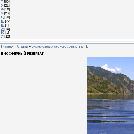
Т
[98]
У
[21]
Ф
[30]
Х
[20]
Ц
[20]
Ш
[22]
Щ
[4]
Э
[40]
Ю
[1]
Я
[12]
Главная
»
Статьи
»
Энциклопедия лесного хозяйства
»
Б
БИОСФЕРНЫЙ РЕЗЕРВАТ