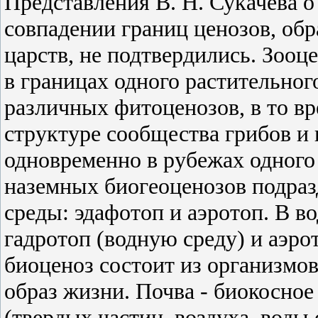
Представления В. Н. Сукачева 
совпадении границ ценозов, об
царств, не подтвердились. Зооц
в границах одного растительног
различных фитоценозов, в то вр
структуре сообщества грибов и
одновременно в рубежах одного
наземных биогеоценозов подраз
среды: эдафотоп и аэротоп. В 
гадротоп (водную среду) и аэро
биоценоз состоит из организмо
образ жизни. Почва - биокосное
(твердых частиц, воздуха, воды