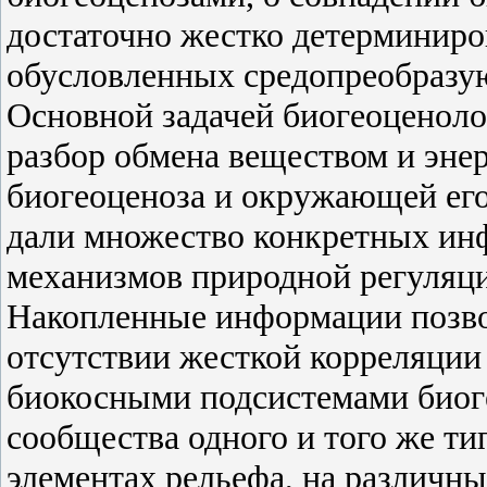
достаточно жестко детерминиро
обусловленных средопреобразу
Основной задачей биогеоценоло
разбор обмена веществом и эне
биогеоценоза и окружающей его
дали множество конкретных ин
механизмов природной регуляци
Накопленные информации позво
отсутствии жесткой корреляци
биокосными подсистемами биоге
сообщества одного и того же ти
элементах рельефа, на различн