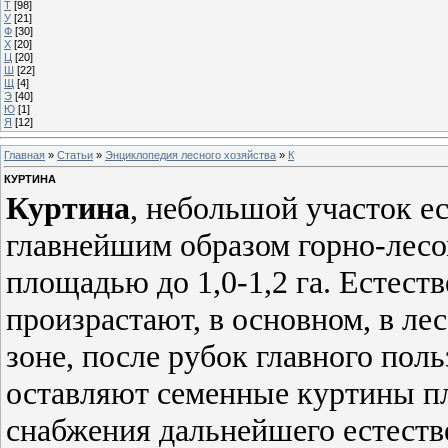
Т
[98]
У
[21]
Ф
[30]
Х
[20]
Ц
[20]
Ш
[22]
Щ
[4]
Э
[40]
Ю
[1]
Я
[12]
Главная
»
Статьи
»
Энциклопедия лесного хозяйства
»
К
КУРТИНА
Куртина
, небольшой участок ес
главнейшим образом горно-лесо
площадью до 1,0-1,2 га. Естест
произрастают, в основном, в ле
зоне, после рубок главного пол
оставляют семенные куртины пл
снабжения дальнейшего естестве