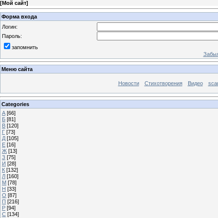
[
Мой сайт
]
Форма входа
Логин:
Пароль:
запомнить
Забыл
Меню сайта
Новости
Стихотворения
Видео
sca
Categories
А
[66]
Б
[81]
В
[120]
Г
[73]
Д
[105]
Е
[16]
Ж
[13]
З
[75]
И
[28]
К
[132]
Л
[160]
М
[78]
Н
[33]
О
[87]
П
[216]
Р
[94]
С
[134]