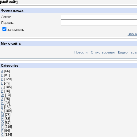
[
Мой сайт
]
Форма входа
Логин:
Пароль:
запомнить
Забыл
Меню сайта
Новости
Стихотворения
Видео
sca
Categories
А
[66]
Б
[81]
В
[120]
Г
[73]
Д
[105]
Е
[16]
Ж
[13]
З
[75]
И
[28]
К
[132]
Л
[160]
М
[78]
Н
[33]
О
[87]
П
[216]
Р
[94]
С
[134]