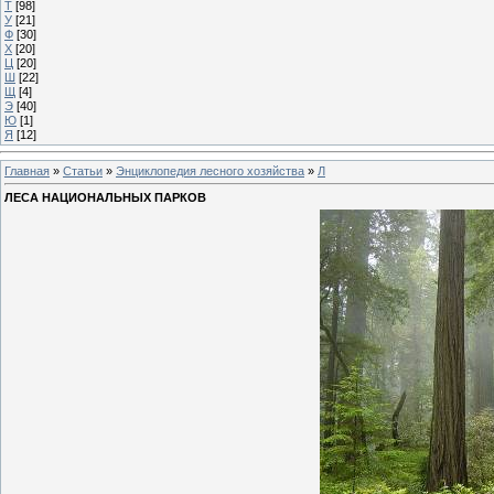
Т
[98]
У
[21]
Ф
[30]
Х
[20]
Ц
[20]
Ш
[22]
Щ
[4]
Э
[40]
Ю
[1]
Я
[12]
Главная
»
Статьи
»
Энциклопедия лесного хозяйства
»
Л
ЛЕСА НАЦИОНАЛЬНЫХ ПАРКОВ